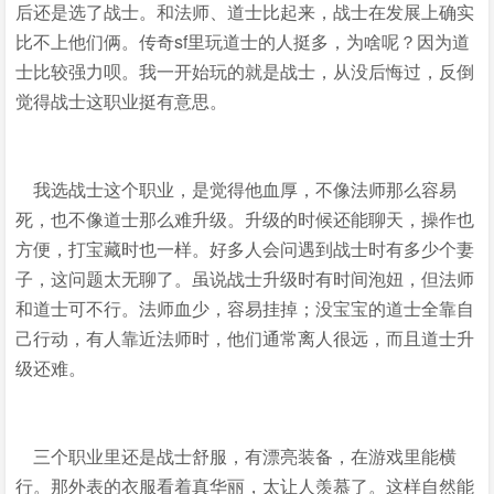
后还是选了战士。和法师、道士比起来，战士在发展上确实
比不上他们俩。传奇sf里玩道士的人挺多，为啥呢？因为道
士比较强力呗。我一开始玩的就是战士，从没后悔过，反倒
觉得战士这职业挺有意思。
我选战士这个职业，是觉得他血厚，不像法师那么容易
死，也不像道士那么难升级。升级的时候还能聊天，操作也
方便，打宝藏时也一样。好多人会问遇到战士时有多少个妻
子，这问题太无聊了。虽说战士升级时有时间泡妞，但法师
和道士可不行。法师血少，容易挂掉；没宝宝的道士全靠自
己行动，有人靠近法师时，他们通常离人很远，而且道士升
级还难。
三个职业里还是战士舒服，有漂亮装备，在游戏里能横
行。那外表的衣服看着真华丽，太让人羡慕了。这样自然能